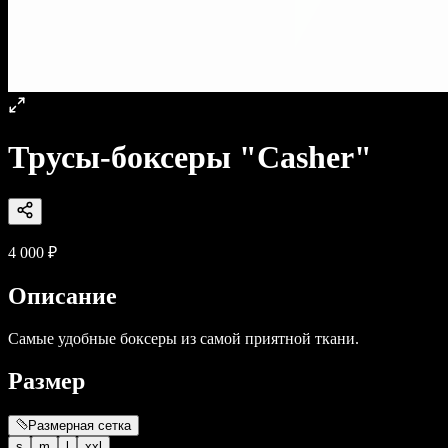
Трусы-боксеры "Casher"
4 000
₽
Описание
Самые удобные боксеры из самой приятной ткани.
Размер
Размерная сетка
s
m
l
xxl